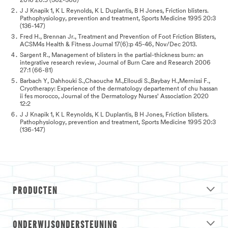
2016 26:5 (362-368)
J J Knapik 1, K L Reynolds, K L Duplantis, B H Jones, Friction blisters.
Pathophysiology, prevention and treatment, Sports Medicine 1995 20:3
(136-147)
Fred H., Brennan Jr., Treatment and Prevention of Foot Friction Blisters,
ACSM4s Health & Fitness Journal 17(6):p 45-46, Nov/Dec 2013.
Sargent R., Management of blisters in the partial-thickness burn: an
integrative research review, Journal of Burn Care and Research 2006
27:1 (66-81)
Barbach Y, Dahhouki S.,Chaouche M.,Elloudi S.,Baybay H.,Mernissi F.,
Cryotherapy: Experience of the dermatology departement of chu hassan
ii fes morocco, Journal of the Dermatology Nurses' Association 2020
12:2
J J Knapik 1, K L Reynolds, K L Duplantis, B H Jones, Friction blisters.
Pathophysiology, prevention and treatment, Sports Medicine 1995 20:3
(136-147)
PRODUCTEN
ONDERWIJSONDERSTEUNING