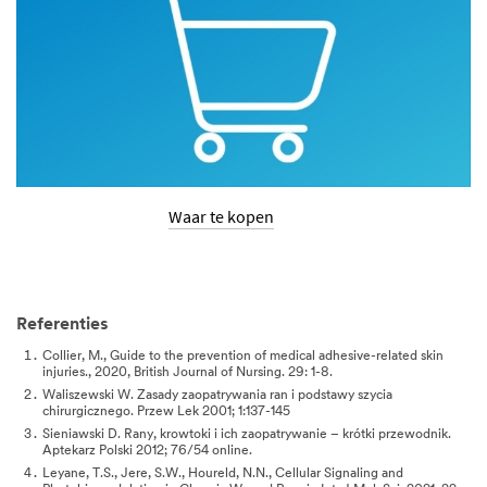
Waar te kopen
Referenties
Collier, M., Guide to the prevention of medical adhesive-related skin
injuries., 2020, British Journal of Nursing. 29: 1-8.
Waliszewski W. Zasady zaopatrywania ran i podstawy szycia
chirurgicznego. Przew Lek 2001; 1:137-145
Sieniawski D. Rany, krowtoki i ich zaopatrywanie – krótki przewodnik.
Aptekarz Polski 2012; 76/54 online.
Leyane, T.S., Jere, S.W., Houreld, N.N., Cellular Signaling and