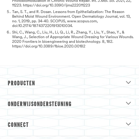
Photobiomodulation in Chronic Wound Repair. Int. J.Mol. Sci. 2021, 22,
11223. https://doi.org/10.3390/ijms222011223
Tan, S. T., and R. Dosan. Lessons from Epithelialization: The Reason
Behind Moist Wound Environment. Open Dermatology Journal, vol. 13,
no. 1, 2019, pp. 34-40. SCOPUS, www.scopus.com,
doi:10.2174/1874372201913010034.
Shi, C., Wang, C., Liu, H., Li, Q., Li, R., Zhang, Y., Liu, Y., Shao, Y., &
Wang, J., Selection of Appropriate Wound Dressing for Various Wounds.
2020 Frontiers in bioengineering and biotechnology. 8, 182.
https://doi.org/10.3389/fbioe.2020.00182
PRODUCTEN
ONDERWIJSONDERSTEUNING
CONNECT