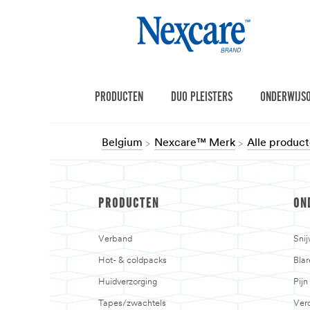
PRODUCTEN
DUO PLEISTERS
ONDERWIJS
Belgium
Nexcare™ Merk
Alle produc
PRODUCTEN
ON
Verband
Sni
Hot- & coldpacks
Blar
Huidverzorging
Pij
Tapes/zwachtels
Verd