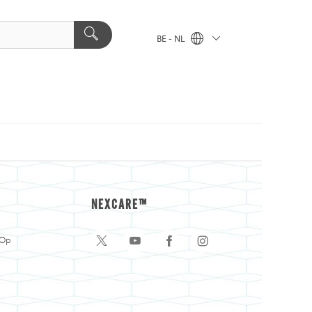
BE - NL
NEXCARE™
 Op