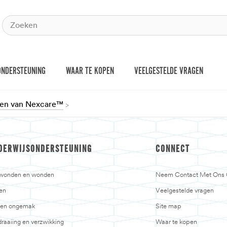
ONDERSTEUNING
WAAR TE KOPEN
VEELGESTELDE VRAGEN
ten van Nexcare™
DERWIJSONDERSTEUNING
CONNECT
jwonden en wonden
Neem Contact Met Ons
en
Veelgestelde vragen
n en ongemak
Site map
raaiing en verzwikking
Waar te kopen