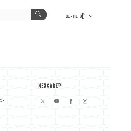
BE - NL
NEXCARE™
 Op