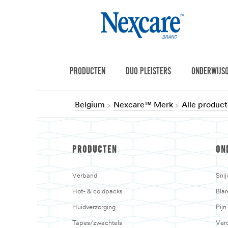
PRODUCTEN
DUO PLEISTERS
ONDERWIJS
Belgium
Nexcare™ Merk
Alle produc
PRODUCTEN
ON
Verband
Sni
Hot- & coldpacks
Blar
Huidverzorging
Pij
Tapes/zwachtels
Verd