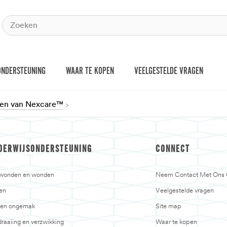
ONDERSTEUNING
WAAR TE KOPEN
VEELGESTELDE VRAGEN
ten van Nexcare™
DERWIJSONDERSTEUNING
CONNECT
jwonden en wonden
Neem Contact Met Ons
en
Veelgestelde vragen
n en ongemak
Site map
raaiing en verzwikking
Waar te kopen